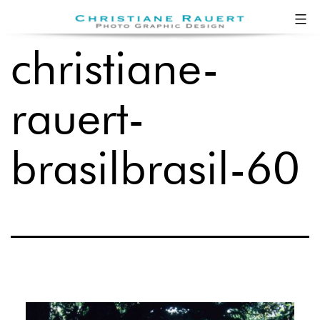
Zum
Christiane
Inhalt
Rauert
christiane-
springen
rauert-
brasilbrasil-60