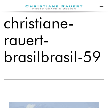
Zum
Christiane
Inhalt
Rauert
christiane-
springen
rauert-
brasilbrasil-59