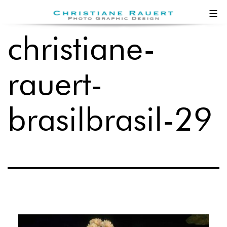
Zum
Christiane
Inhalt
Rauert
christiane-
springen
rauert-
brasilbrasil-29