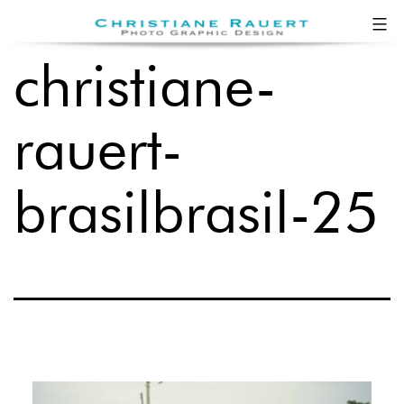
Zum
Christiane
Inhalt
Rauert
christiane-
springen
rauert-
brasilbrasil-25