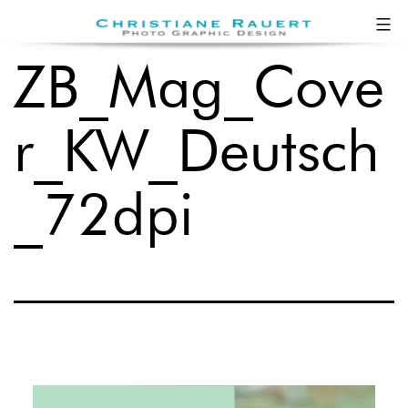
Zum
Christiane
Inhalt
Rauert
ZB_Mag_Cove
springen
r_KW_Deutsch
_72dpi