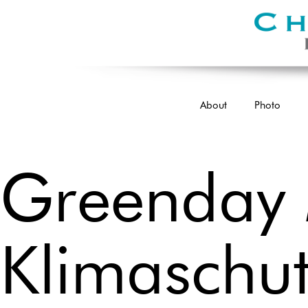
Zum
Inhalt
springen
Christiane
About
Photo
Rauert
Greenday 
Klimaschutz