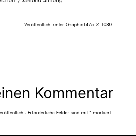
hutz / Zeitbild Stiftung
Originalgröße
Veröffentlicht unter
Graphic
1475 × 1080
einen Kommentar
röffentlicht.
Erforderliche Felder sind mit
*
markiert