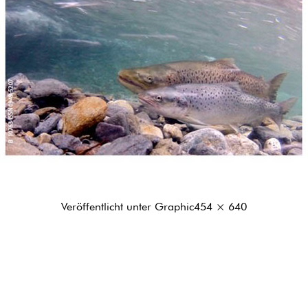
Originalgröße
Veröffentlicht unter
Graphic
454 × 640