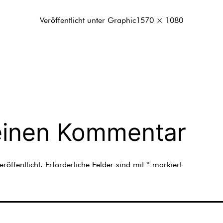
Originalgröße
Veröffentlicht unter
Graphic
1570 × 1080
einen Kommentar
röffentlicht.
Erforderliche Felder sind mit
*
markiert