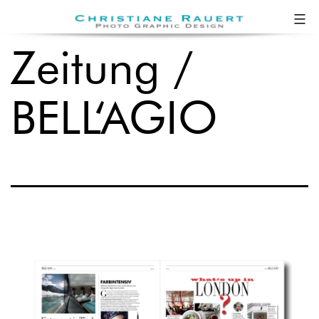
Zum
Christiane
Inhalt
Rauert
Zeitung /
springen
BELL‘AGIO