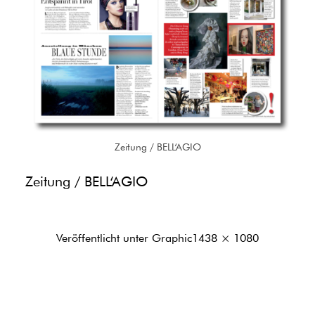
Zeitung / BELL‘AGIO
Zeitung / BELL‘AGIO
Originalgröße
Veröffentlicht unter
Graphic
1438 × 1080