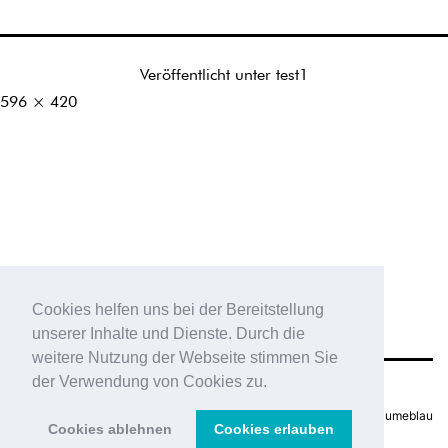
Veröffentlicht unter
test1
Originalgröße
596 × 420
Cookies helfen uns bei der Bereitstellung
unserer Inhalte und Dienste. Durch die
weitere Nutzung der Webseite stimmen Sie
der Verwendung von Cookies zu.
Impressum
|
Datenschutz
Webworks by
7dex
&
blumeblau
Cookies ablehnen
Cookies erlauben