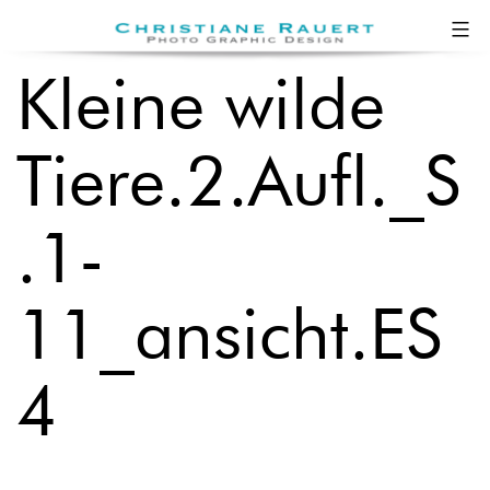
Zum
Christiane
Inhalt
Rauert
Kleine wilde
springen
Tiere.2.Aufl._S
.1-
11_ansicht.ES
4