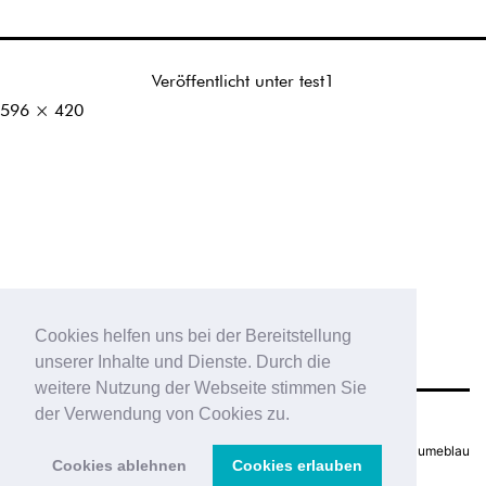
Veröffentlicht unter
test1
Originalgröße
596 × 420
Cookies helfen uns bei der Bereitstellung
unserer Inhalte und Dienste. Durch die
weitere Nutzung der Webseite stimmen Sie
der Verwendung von Cookies zu.
Impressum
|
Datenschutz
Webworks by
7dex
&
blumeblau
Cookies ablehnen
Cookies erlauben