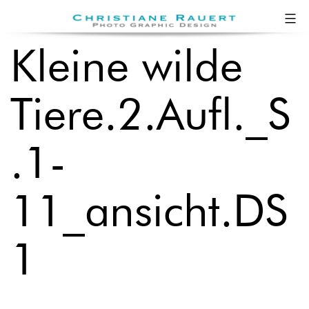
Zum
Christiane
Inhalt
Rauert
Kleine wilde
springen
Tiere.2.Aufl._S
.1-
11_ansicht.DS
1